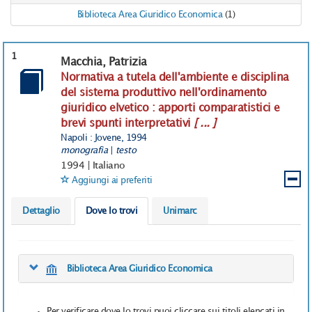
Biblioteca Area Giuridico Economica
(1)
1
Macchia, Patrizia
Normativa a tutela dell'ambiente e disciplina
del sistema produttivo nell'ordinamento
giuridico elvetico : apporti comparatistici e
brevi spunti interpretativi
[ ... ]
Napoli : Jovene, 1994
monografia
|
testo
1994
|
Italiano
Aggiungi ai preferiti
Dettaglio
Dove lo trovi
Unimarc
Biblioteca Area Giuridico Economica
Per verificare dove lo trovi puoi cliccare sui titoli elencati in