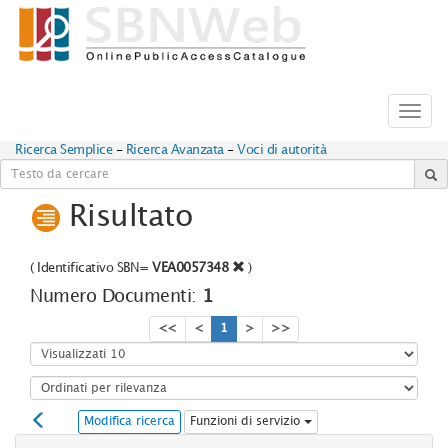
Toggl
navig
Ricerca Semplice
-
Ricerca Avanzata
-
Voci di autorità
Risultato
(
Identificativo SBN=
VEA0057348
)
Numero Documenti:
1
<<
<
1
>
>>
Modifica ricerca
Funzioni di servizio