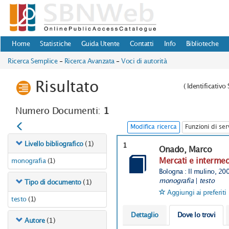
Home
Statistiche
Guida Utente
Contatti
Info
Biblioteche
Ricerca Semplice
-
Ricerca Avanzata
-
Voci di autorità
Risultato
(
Identificativ
Numero Documenti:
1
Modifica ricerca
Funzioni di ser
(1)
Livello bibliografico
1
Onado, Marco
Mercati e interme
monografia
(1)
Bologna : Il mulino, 20
monografia
|
testo
(1)
Tipo di documento
Aggiungi ai preferiti
testo
(1)
Dettaglio
Dove lo trovi
(1)
Autore