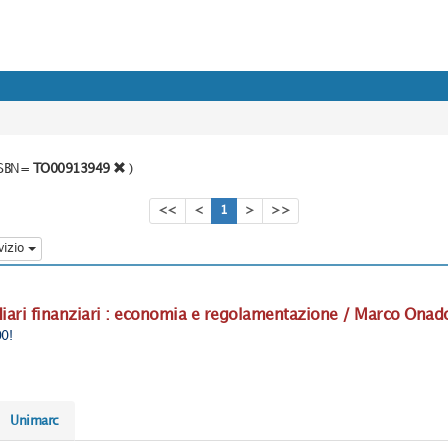
o SBN=
TO00913949
)
<<
<
1
>
>>
vizio
diari finanziari : economia e regolamentazione / Marco Onad
00!
Unimarc