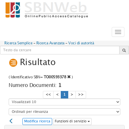
Toggl
navig
Ricerca Semplice
-
Ricerca Avanzata
-
Voci di autorità
Risultato
(
Identificativo SBN=
TO00593378
)
Numero Documenti:
1
<<
<
1
>
>>
Modifica ricerca
Funzioni di servizio