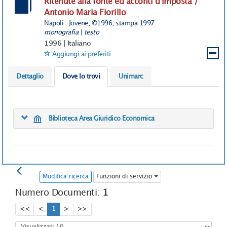
Ritenute alla fonte ed acconti d'imposta /
Antonio Maria Fiorillo
Napoli : Jovene, ©1996, stampa 1997
monografia
|
testo
1996
|
Italiano
Aggiungi ai preferiti
Dettaglio
Dove lo trovi
Unimarc
Biblioteca Area Giuridico Economica
Modifica ricerca
Funzioni di servizio
Numero Documenti:
1
<<
<
1
>
>>