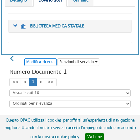
Dettaglio
Dove lo trovi
Unimarc
BIBLIOTECA MEDICA STATALE
Modifica ricerca
Funzioni di servizio
Numero Documenti:
1
<<
<
1
>
>>
Questo OPAC utilizza i cookies per offrirti un'esperienza di navigazione
Copyright © 2017
ICCU | Istituto Centrale per il Catalogo Unico
migliore. Usando il nostro servizio accetti l'impiego di cookie in accordo
delle biblioteche italiane e per le informazioni bibliografiche
-
con la nostra cookie policy
Va bene
Realizzato da
Almaviva S.p.A.