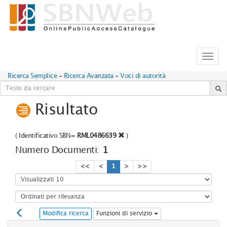
Toggl
navig
Ricerca Semplice
-
Ricerca Avanzata
-
Voci di autorità
Risultato
(
Identificativo SBN=
RML0486639
)
Numero Documenti:
1
<<
<
1
>
>>
Modifica ricerca
Funzioni di servizio