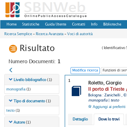
Home
Statistiche
Guida Utente
Contatti
Info
Biblioteche
Ricerca Semplice
-
Ricerca Avanzata
-
Voci di autorità
Risultato
(
Identificativ
Numero Documenti:
1
Modifica ricerca
Funzioni di ser
(1)
Livello bibliografico
1
Roletto, Giorgio
Il porto di Trieste
monografia
(1)
Bologna : Zanichelli , 
monografia
|
testo
(1)
Tipo di documento
Aggiungi ai preferiti
testo
(1)
Dettaglio
Dove lo trovi
(1)
Autore