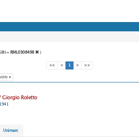
o SBN=
RML0308498
)
<<
<
1
>
>>
vizio
 / Giorgio Roletto
©1941
Unimarc