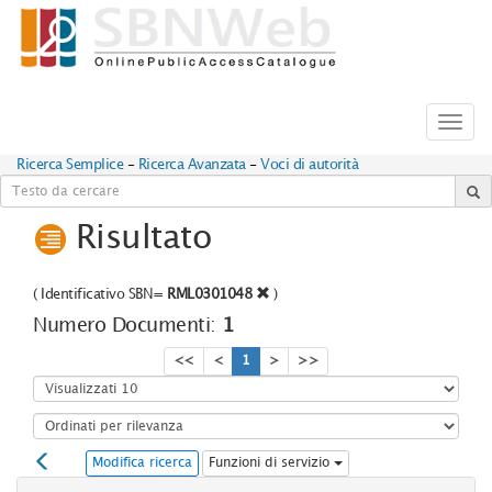
Toggl
navig
Ricerca Semplice
-
Ricerca Avanzata
-
Voci di autorità
Risultato
(
Identificativo SBN=
RML0301048
)
Numero Documenti:
1
<<
<
1
>
>>
Modifica ricerca
Funzioni di servizio