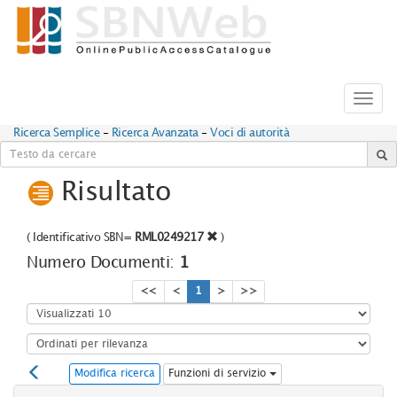
Toggl
navig
Ricerca Semplice
-
Ricerca Avanzata
-
Voci di autorità
Risultato
(
Identificativo SBN=
RML0249217
)
Numero Documenti:
1
<<
<
1
>
>>
Modifica ricerca
Funzioni di servizio