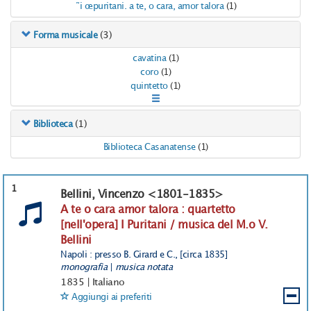
i puritani. a te, o cara, amor talora
(1)
(3)
Forma musicale
cavatina
(1)
coro
(1)
quintetto
(1)
(1)
Biblioteca
Biblioteca Casanatense
(1)
1
Bellini, Vincenzo <1801-1835>
A te o cara amor talora : quartetto
[nell'opera] I Puritani / musica del M.o V.
Bellini
Napoli : presso B. Girard e C., [circa 1835]
monografia
|
musica notata
1835
|
Italiano
Aggiungi ai preferiti