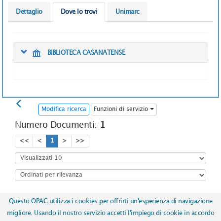
Dettaglio
Dove lo trovi
Unimarc
BIBLIOTECA CASANATENSE
Modifica ricerca
Funzioni di servizio
Numero Documenti:
1
<<
<
1
>
>>
Questo OPAC utilizza i cookies per offrirti un'esperienza di navigazione
Copyright © 2017
ICCU | Istituto Centrale per il Catalogo Unico
migliore. Usando il nostro servizio accetti l'impiego di cookie in accordo
delle biblioteche italiane e per le informazioni bibliografiche
-