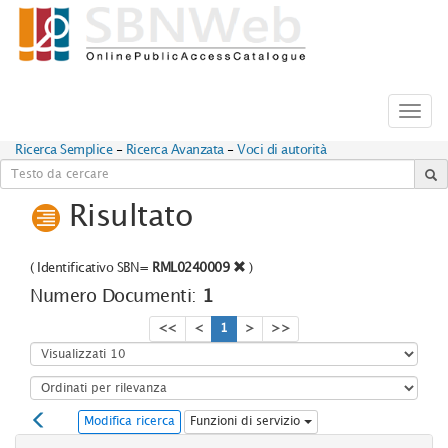
Toggl
navig
Ricerca Semplice
-
Ricerca Avanzata
-
Voci di autorità
Risultato
(
Identificativo SBN=
RML0240009
)
Numero Documenti:
1
<<
<
1
>
>>
Modifica ricerca
Funzioni di servizio