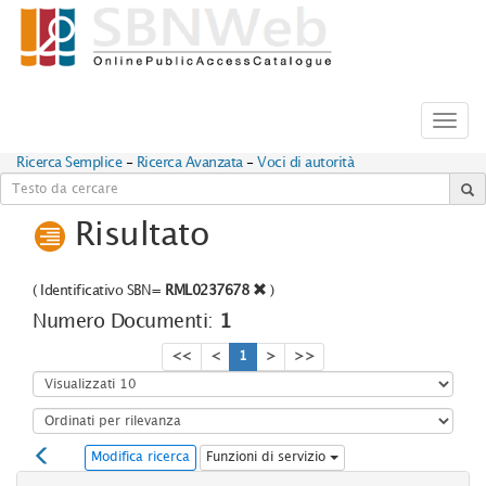
Toggl
navig
Ricerca Semplice
-
Ricerca Avanzata
-
Voci di autorità
Risultato
(
Identificativo SBN=
RML0237678
)
Numero Documenti:
1
<<
<
1
>
>>
Modifica ricerca
Funzioni di servizio