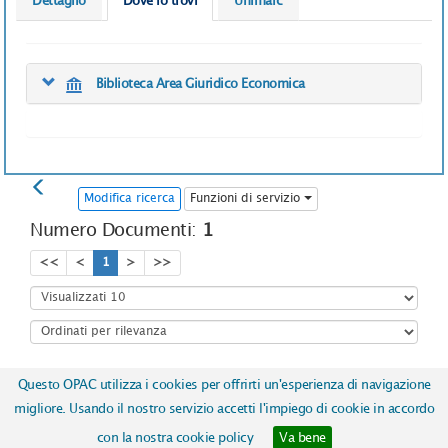
Dettaglio
Dove lo trovi
Unimarc
Biblioteca Area Giuridico Economica
Modifica ricerca
Funzioni di servizio
Numero Documenti:
1
<<
<
1
>
>>
Questo OPAC utilizza i cookies per offrirti un'esperienza di navigazione
Copyright © 2017
ICCU | Istituto Centrale per il Catalogo Unico
migliore. Usando il nostro servizio accetti l'impiego di cookie in accordo
delle biblioteche italiane e per le informazioni bibliografiche
-
con la nostra cookie policy
Va bene
Realizzato da
Almaviva S.p.A.