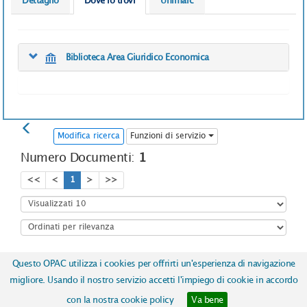
Dettaglio
Dove lo trovi
Unimarc
Biblioteca Area Giuridico Economica
Modifica ricerca
Funzioni di servizio
Numero Documenti:
1
<<
<
1
>
>>
Questo OPAC utilizza i cookies per offrirti un'esperienza di navigazione
Copyright © 2017
ICCU | Istituto Centrale per il Catalogo Unico
migliore. Usando il nostro servizio accetti l'impiego di cookie in accordo
delle biblioteche italiane e per le informazioni bibliografiche
-
con la nostra cookie policy
Va bene
Realizzato da
Almaviva S.p.A.