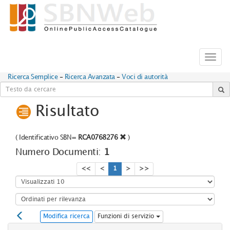
Toggl
navig
Ricerca Semplice
-
Ricerca Avanzata
-
Voci di autorità
Risultato
(
Identificativo SBN=
RCA0768276
)
Numero Documenti:
1
<<
<
1
>
>>
Modifica ricerca
Funzioni di servizio