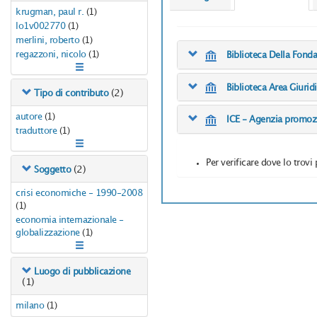
krugman, paul r.
(1)
lo1v002770
(1)
merlini, roberto
(1)
regazzoni, nicolo
(1)
Biblioteca Della Fond
Biblioteca Area Giuri
(2)
Tipo di contributo
autore
(1)
ICE - Agenzia promozio
traduttore
(1)
Per verificare dove lo trovi 
(2)
Soggetto
crisi economiche - 1990-2008
(1)
economia internazionale -
globalizzazione
(1)
Luogo di pubblicazione
(1)
milano
(1)