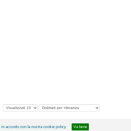
liografiche
- Realizzato da
Almaviva S.p.A.
e in accordo con la nostra cookie policy
Va bene