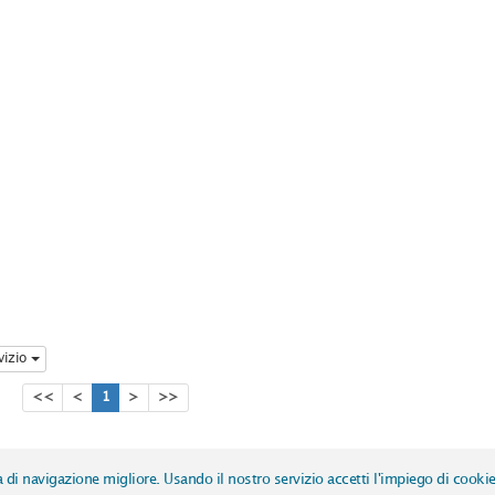
vizio
<<
<
1
>
>>
ntrale per il Catalogo Unico delle biblioteche italiane e per le informazioni bib
a di navigazione migliore. Usando il nostro servizio accetti l'impiego di cooki