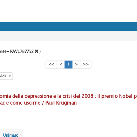
o SBN=
RAV1787752
)
<<
<
1
>
>>
vizio
nomia della depressione e la crisi del 2008 : il premio Nobel p
rac e come uscirne / Paul Krugman
Unimarc