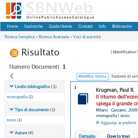
Home
Statistiche
Guida Utente
Contatti
Info
Biblioteche
Ricerca Semplice
-
Ricerca Avanzata
-
Voci di autorità
Risultato
(
Identificativ
Numero Documenti:
1
Modifica ricerca
Funzioni di ser
(1)
Livello bibliografico
1
Krugman, Paul R.
Il ritorno dell'eco
monografia
(1)
spiega il grande c
(1)
Tipo di documento
Milano : Garzanti, 2009
monografia
|
testo
testo
(1)
Aggiungi ai preferiti
(4)
Autore
Dettaglio
Dove lo trovi