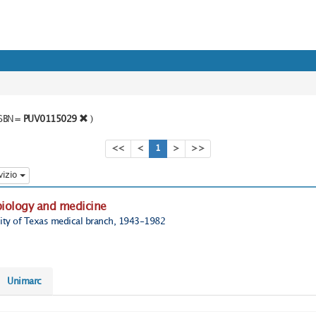
o SBN=
PUV0115029
)
<<
<
1
>
>>
vizio
biology and medicine
rsity of Texas medical branch, 1943-1982
Unimarc