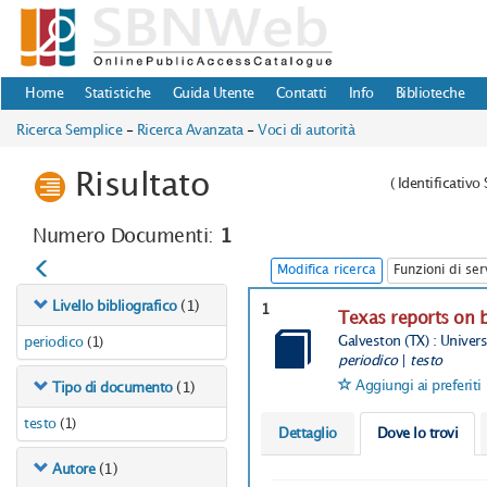
Home
Statistiche
Guida Utente
Contatti
Info
Biblioteche
Ricerca Semplice
-
Ricerca Avanzata
-
Voci di autorità
Risultato
(
Identificativ
Numero Documenti:
1
Modifica ricerca
Funzioni di ser
(1)
Livello bibliografico
1
Texas reports on 
Galveston (TX) : Unive
periodico
(1)
periodico
|
testo
Aggiungi ai preferiti
(1)
Tipo di documento
testo
(1)
Dettaglio
Dove lo trovi
(1)
Autore