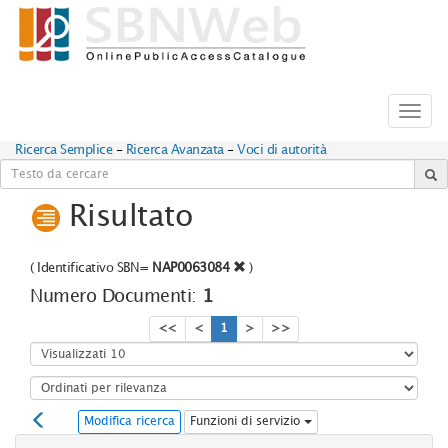
Toggl
navig
Ricerca Semplice
-
Ricerca Avanzata
-
Voci di autorità
Risultato
(
Identificativo SBN=
NAP0063084
)
Numero Documenti:
1
<<
<
1
>
>>
Modifica ricerca
Funzioni di servizio