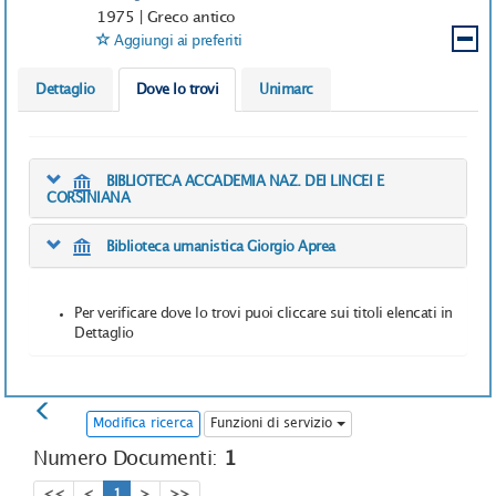
1975
|
Greco antico
Aggiungi ai preferiti
Dettaglio
Dove lo trovi
Unimarc
BIBLIOTECA ACCADEMIA NAZ. DEI LINCEI E
CORSINIANA
Biblioteca umanistica Giorgio Aprea
Per verificare dove lo trovi puoi cliccare sui titoli elencati in
Dettaglio
Modifica ricerca
Funzioni di servizio
Numero Documenti:
1
<<
<
1
>
>>