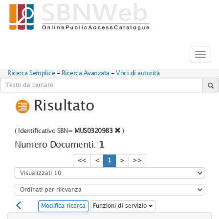
Toggl
navig
Ricerca Semplice
-
Ricerca Avanzata
-
Voci di autorità
Risultato
(
Identificativo SBN=
MUS0320983
)
Numero Documenti:
1
<<
<
1
>
>>
Modifica ricerca
Funzioni di servizio