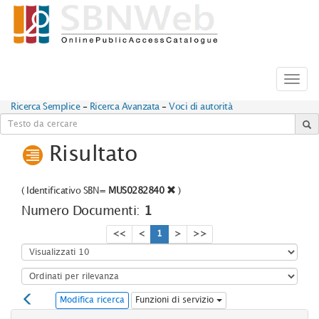
Toggl
navig
Ricerca Semplice
-
Ricerca Avanzata
-
Voci di autorità
Risultato
(
Identificativo SBN=
MUS0282840
)
Numero Documenti:
1
<<
<
1
>
>>
Modifica ricerca
Funzioni di servizio