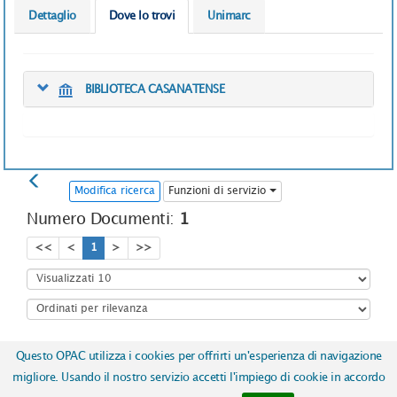
Dettaglio
Dove lo trovi
Unimarc
BIBLIOTECA CASANATENSE
Modifica ricerca
Funzioni di servizio
Numero Documenti:
1
<<
<
1
>
>>
Questo OPAC utilizza i cookies per offrirti un'esperienza di navigazione
Copyright © 2017
ICCU | Istituto Centrale per il Catalogo Unico
migliore. Usando il nostro servizio accetti l'impiego di cookie in accordo
delle biblioteche italiane e per le informazioni bibliografiche
-