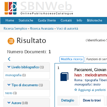
Home
Statistiche
Guida Utente
Contatti
Info
Biblioteche
Ricerca Semplice
-
Ricerca Avanzata
-
Voci di autorità
Risultato
(
Identificativ
Numero Documenti:
1
Modifica ricerca
Funzioni di ser
(1)
Livello bibliografico
1
Paccanoni, Giovan 
Ivan : melodramma 
monografia
(1)
Roma : tipografia Tiber
monografia
|
testo
(1)
Tipo di documento
Aggiungi ai preferiti
testo
(1)
Dettaglio
Dove lo trovi
(10)
Autore