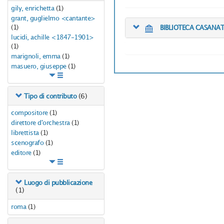
gily, enrichetta
(1)
grant, guglielmo <cantante>
(1)
BIBLIOTECA CASANA
lucidi, achille <1847-1901>
(1)
marignoli, emma
(1)
masuero, giuseppe
(1)
(6)
Tipo di contributo
compositore
(1)
direttore d'orchestra
(1)
librettista
(1)
scenografo
(1)
editore
(1)
Luogo di pubblicazione
(1)
roma
(1)