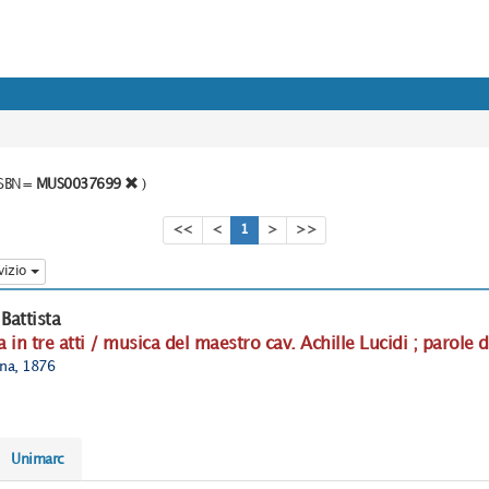
o SBN=
MUS0037699
)
<<
<
1
>
>>
vizio
Battista
in tre atti / musica del maestro cav. Achille Lucidi ; parole d
ina, 1876
Unimarc