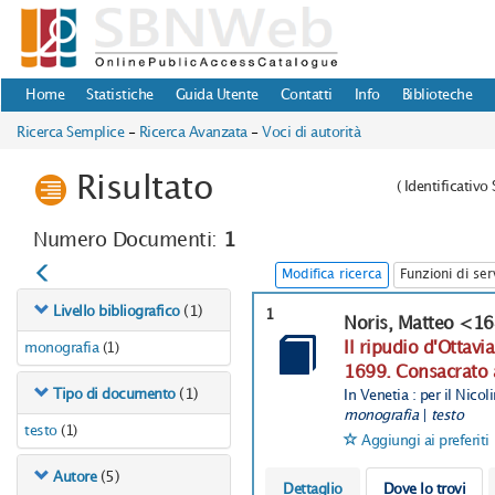
Home
Statistiche
Guida Utente
Contatti
Info
Biblioteche
Ricerca Semplice
-
Ricerca Avanzata
-
Voci di autorità
Risultato
(
Identificativ
Numero Documenti:
1
Modifica ricerca
Funzioni di ser
(1)
Livello bibliografico
1
Noris, Matteo <1
Il ripudio d'Ottav
monografia
(1)
1699. Consacrato a
(1)
Tipo di documento
In Venetia : per il Nicol
monografia
|
testo
testo
(1)
Aggiungi ai preferiti
(5)
Autore
Dettaglio
Dove lo trovi