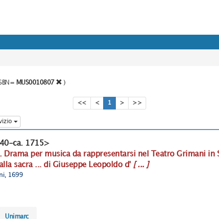
o SBN=
MUS0010807
)
<<
<
1
>
>>
vizio
640-ca. 1715>
ia. Drama per musica da rappresentarsi nel Teatro Grimani in S
lla sacra ... di Giuseppe Leopoldo d'
[ ... ]
ini, 1699
Unimarc