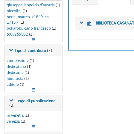
giuseppe leopoldo d'austria
(1)
niccolini
(1)
noris, matteo <1640-ca.
1715>
(1)
BIBLIOTECA CASANA
pollarolo, carlo francesco
(1)
to0v255962
(1)
(5)
Tipo di contributo
compositore
(1)
dedicatario
(1)
dedicante
(1)
librettista
(1)
editore
(1)
Luogo di pubblicazione
(2)
in venetia
(1)
venezia
(1)