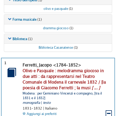
(1)
Titolo dell'opera
olivo e pasquale
(1)
(1)
Forma musicale
dramma giocoso
(1)
(1)
Biblioteca
Biblioteca Casanatense
(1)
1
Ferretti, Jacopo <1784-1852>
Olivo e Pasquale : melodramma giocoso in
due atti : da rappresentarsi nel Teatro
Comunale di Modena il carnevale 1832 / [la
poesia di Giacomo Ferretti ; la musi
[ ... ]
Modena : per Geminiano Vincenzi e compagno, [tra il
1831 e il 1832]
monografia
|
testo
1831-1832
|
Italiano
Aggiungi ai preferiti