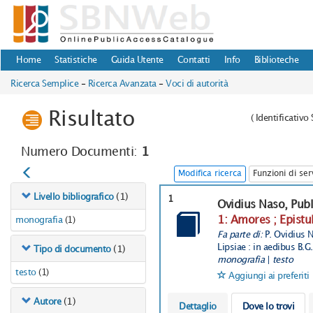
Home
Statistiche
Guida Utente
Contatti
Info
Biblioteche
Ricerca Semplice
-
Ricerca Avanzata
-
Voci di autorità
Risultato
(
Identificativ
Numero Documenti:
1
Modifica ricerca
Funzioni di ser
(1)
Livello bibliografico
1
Ovidius Naso, Publ
1: Amores ; Epistu
monografia
(1)
Fa parte di:
P. Ovidius 
Lipsiae : in aedibus B.G
(1)
Tipo di documento
monografia
|
testo
testo
(1)
Aggiungi ai preferiti
(1)
Autore
Dettaglio
Dove lo trovi