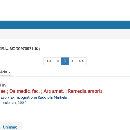
o SBN=
MOD0970671
)
<<
<
1
>
>>
vizio
ius
lae ; De medic. fac. ; Ars amat. ; Remedia amoris
Naso / ex recognitione Rudolphi Merkelii
. Teubneri, 1884
Unimarc