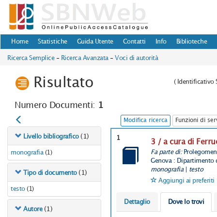
Home
Statistiche
Guida Utente
Contatti
Info
Biblioteche
Ricerca Semplice
-
Ricerca Avanzata
-
Voci di autorità
Risultato
(
Identificativ
Numero Documenti:
1
Modifica ricerca
Funzioni di ser
(1)
Livello bibliografico
1
3 / a cura di Ferru
Fa parte di:
Prolegomen
monografia
(1)
Genova : Dipartimento di
monografia
|
testo
(1)
Tipo di documento
Aggiungi ai preferiti
testo
(1)
Dettaglio
Dove lo trovi
(1)
Autore