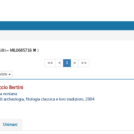
o SBN=
MIL0685716
)
<<
<
1
>
>>
vizio
ccio Bertini
a noniana
 archeologia, filologia classica e loro tradizioni, 2004
Unimarc