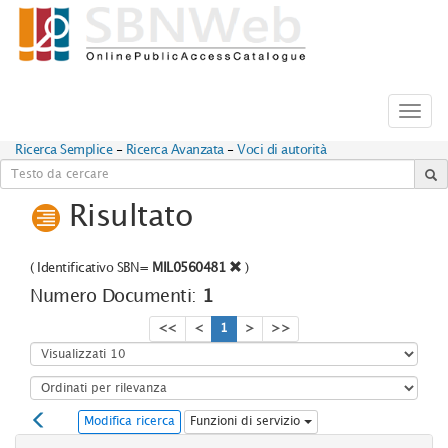
Toggl
navig
Ricerca Semplice
-
Ricerca Avanzata
-
Voci di autorità
Risultato
(
Identificativo SBN=
MIL0560481
)
Numero Documenti:
1
<<
<
1
>
>>
Modifica ricerca
Funzioni di servizio