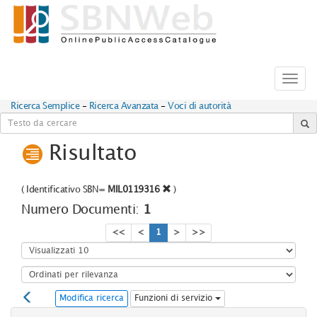
Toggl
navig
Ricerca Semplice
-
Ricerca Avanzata
-
Voci di autorità
Risultato
(
Identificativo SBN=
MIL0119316
)
Numero Documenti:
1
<<
<
1
>
>>
Modifica ricerca
Funzioni di servizio