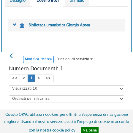
Dettaglio
Dove lo trovi
Unimarc
Biblioteca umanistica Giorgio Aprea
Modifica ricerca
Funzioni di servizio
Numero Documenti:
1
<<
<
1
>
>>
Questo OPAC utilizza i cookies per offrirti un'esperienza di navigazione
Copyright © 2017
ICCU | Istituto Centrale per il Catalogo Unico
migliore. Usando il nostro servizio accetti l'impiego di cookie in accordo
delle biblioteche italiane e per le informazioni bibliografiche
-
con la nostra cookie policy
Va bene
Realizzato da
Almaviva S.p.A.