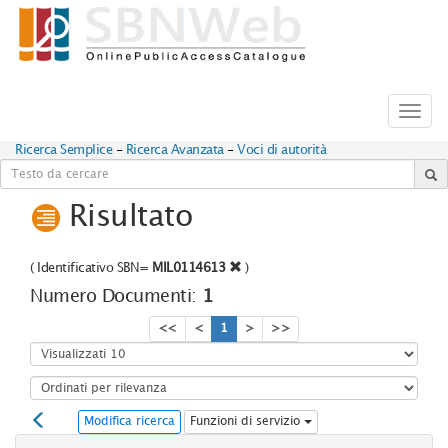
Toggl
navig
Ricerca Semplice
-
Ricerca Avanzata
-
Voci di autorità
Risultato
(
Identificativo SBN=
MIL0114613
)
Numero Documenti:
1
<<
<
1
>
>>
Modifica ricerca
Funzioni di servizio