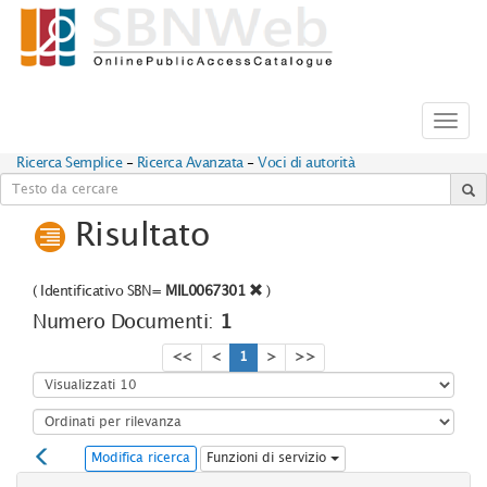
Toggl
navig
Ricerca Semplice
-
Ricerca Avanzata
-
Voci di autorità
Risultato
(
Identificativo SBN=
MIL0067301
)
Numero Documenti:
1
<<
<
1
>
>>
Modifica ricerca
Funzioni di servizio