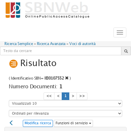
Toggl
navig
Ricerca Semplice
-
Ricerca Avanzata
-
Voci di autorità
Risultato
(
Identificativo SBN=
IEI0107552
)
Numero Documenti:
1
<<
<
1
>
>>
Modifica ricerca
Funzioni di servizio