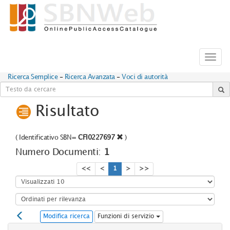
Toggl
navig
Ricerca Semplice
-
Ricerca Avanzata
-
Voci di autorità
Risultato
(
Identificativo SBN=
CFI0227697
)
Numero Documenti:
1
<<
<
1
>
>>
Modifica ricerca
Funzioni di servizio