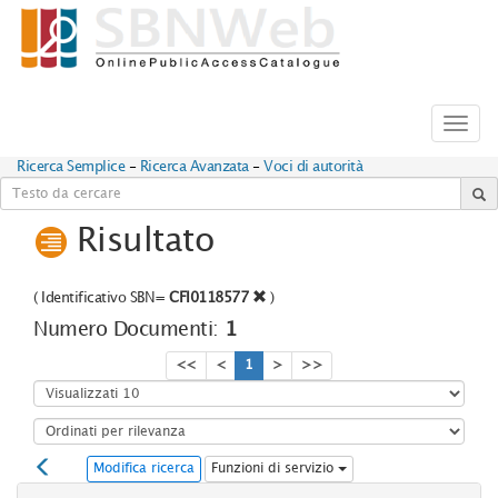
Toggl
navig
Ricerca Semplice
-
Ricerca Avanzata
-
Voci di autorità
Risultato
(
Identificativo SBN=
CFI0118577
)
Numero Documenti:
1
<<
<
1
>
>>
Modifica ricerca
Funzioni di servizio