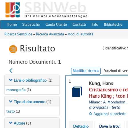
Home
Statistiche
Guida Utente
Contatti
Info
Biblioteche
Ricerca Semplice
-
Ricerca Avanzata
-
Voci di autorità
Risultato
(
Identificativ
Numero Documenti:
1
Modifica ricerca
Funzioni di ser
(1)
Livello bibliografico
1
Küng, Hans
Cristianesimo e re
monografia
(1)
Hans Küng ; \con l
(1)
Tipo di documento
Milano : A. Mondadori,
monografia
|
testo
testo
(1)
Aggiungi ai preferiti
(3)
Autore
Dettaglio
Dove lo trovi