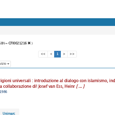
o SBN=
CFI0021216
)
<<
<
1
>
>>
vizio
ligioni universali : introduzione al dialogo con islamismo, 
a collaborazione di! Josef van Ess, Heinr
[ ... ]
 1986
Unimarc