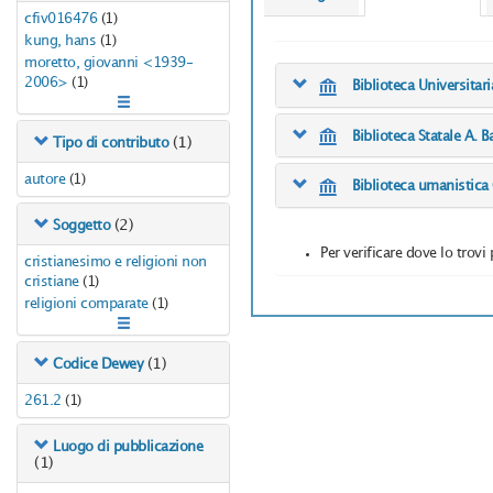
cfiv016476
(1)
kung, hans
(1)
moretto, giovanni <1939-
2006>
(1)
Biblioteca Universitar
Biblioteca Statale A. B
(1)
Tipo di contributo
autore
(1)
Biblioteca umanistica
(2)
Soggetto
Per verificare dove lo trovi 
cristianesimo e religioni non
cristiane
(1)
religioni comparate
(1)
(1)
Codice Dewey
261.2
(1)
Luogo di pubblicazione
(1)