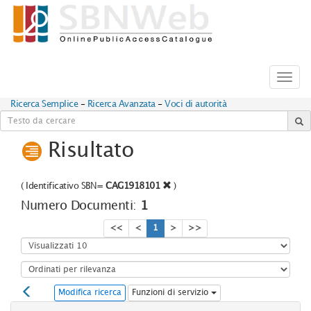
Toggl
navig
Ricerca Semplice
-
Ricerca Avanzata
-
Voci di autorità
Risultato
(
Identificativo SBN=
CAG1918101
)
Numero Documenti:
1
<<
<
1
>
>>
Modifica ricerca
Funzioni di servizio