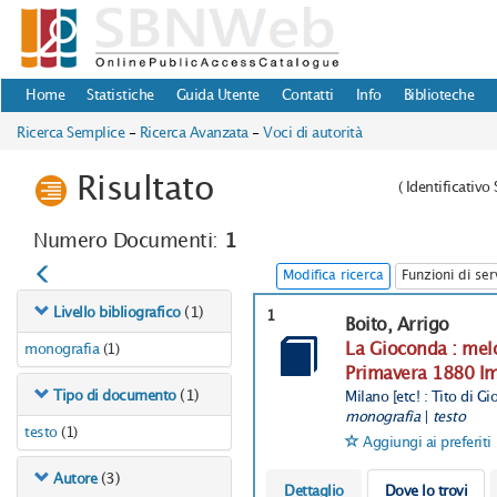
Home
Statistiche
Guida Utente
Contatti
Info
Biblioteche
Ricerca Semplice
-
Ricerca Avanzata
-
Voci di autorità
Risultato
(
Identificativ
Numero Documenti:
1
Modifica ricerca
Funzioni di ser
(1)
Livello bibliografico
1
Boito, Arrigo
La Gioconda : melo
monografia
(1)
Primavera 1880 Imp
(1)
Tipo di documento
Milano [etc! : Tito di Gi
monografia
|
testo
testo
(1)
Aggiungi ai preferiti
(3)
Autore
Dettaglio
Dove lo trovi