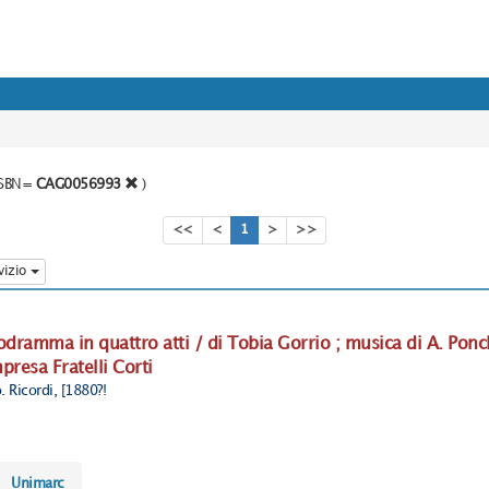
o SBN=
CAG0056993
)
<<
<
1
>
>>
vizio
dramma in quattro atti / di Tobia Gorrio ; musica di A. Ponch
resa Fratelli Corti
o. Ricordi, [1880?!
Unimarc