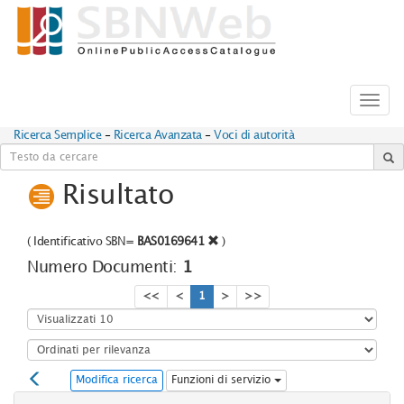
Toggl
navig
Ricerca Semplice
-
Ricerca Avanzata
-
Voci di autorità
Risultato
(
Identificativo SBN=
BAS0169641
)
Numero Documenti:
1
<<
<
1
>
>>
Modifica ricerca
Funzioni di servizio