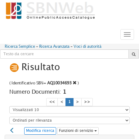
Toggl
navig
Ricerca Semplice
-
Ricerca Avanzata
-
Voci di autorità
Risultato
(
Identificativo SBN=
AQ10034693
)
Numero Documenti:
1
<<
<
1
>
>>
Modifica ricerca
Funzioni di servizio