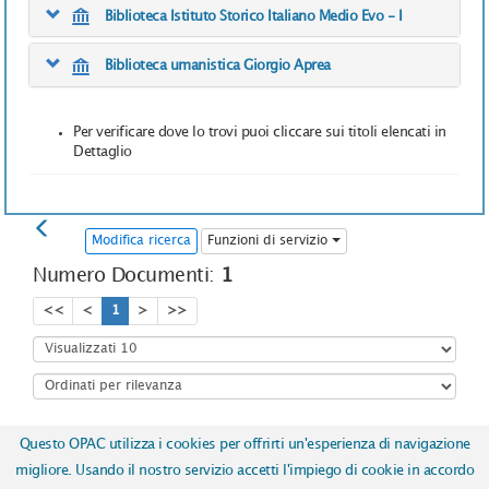
Biblioteca Istituto Storico Italiano Medio Evo - I
Biblioteca umanistica Giorgio Aprea
Per verificare dove lo trovi puoi cliccare sui titoli elencati in
Dettaglio
Modifica ricerca
Funzioni di servizio
Numero Documenti:
1
<<
<
1
>
>>
Questo OPAC utilizza i cookies per offrirti un'esperienza di navigazione
Copyright © 2017
ICCU | Istituto Centrale per il Catalogo Unico
migliore. Usando il nostro servizio accetti l'impiego di cookie in accordo
delle biblioteche italiane e per le informazioni bibliografiche
-